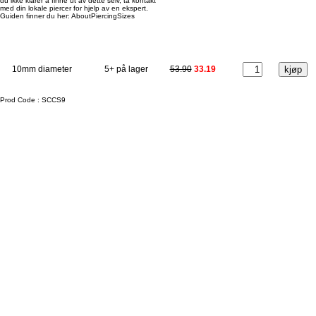
du ikke klarer å finne ut av dette selv, ta kontakt
med din lokale piercer for hjelp av en ekspert.
Guiden finner du her:
AboutPiercingSizes
10mm diameter
5+ på lager
53.90
33.19
Prod Code :
SCCS9