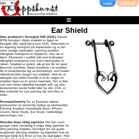
Login
NOK 0.00
Ear Shield
Stav produsert i Kirurgisk Stål (316L)
Staven
(PIN) benyttet i dette smykket er laget av
kirurgisk stål, også kjent som 316L. Materialet er
en legering beregnet på implantater og er det
mest vanlige materialet i piercing smykker.
Allergiske reaksjoner er skjedene, men de er
kjent. Elementet i rustfritt stål som forårsaker
allergiske reaksjoner hos noen mennesker er
nikkel. Smykket er polert, slik at det får en speil
liknende overflate. Dette resulterer i at smykket
får et beskyttende lag av kromoksyd, som holder
nikkelinnholdet fanget inni smykket. Hvis du er
allergisk mot nikkel foreslår vi at du velger en
smykker laget av et annet materiale. Det er ikke
noe som heter nikkelfritt kirurgisk stål, og våre
konkurrenter burde heller ikke ha det. 316L er
ikke anbefalt for nye piercing sår som ikke er
helet.
PersonalJewelry
En av Europas største
produsenter av personlig styling og ekstrautstyr.
Piercing Smykker, kosmetiske linser, iPhone
Covers, Nose Studs, Ear Studs, midlertidige
tatoveringer osv ..
Hvordan finne riktig størrelse
Det kan noen
ganger være vanskelig å velge riktig størrelse for
dine piercing smykker. Vennligst les vår guide
angående piercing smykker og størrelser hvis du
trenger hjelp til å finne ut hva du skal kjøpe. Hvis