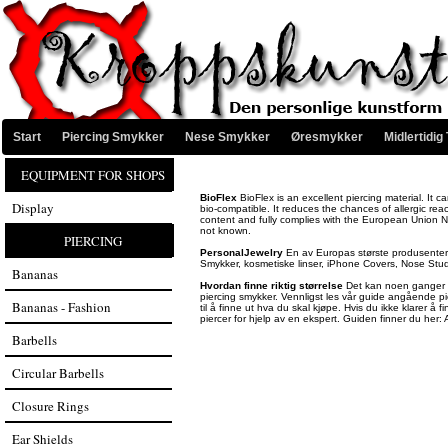
Start
Piercing Smykker
Nese Smykker
Øresmykker
Midlertidig
EQUIPMENT FOR SHOPS
BioFlex
BioFlex is an excellent piercing material. It ca
Display
bio-compatible. It reduces the chances of allergic rea
content and fully complies with the European Union Nic
not known.
PIERCING
PersonalJewelry
En av Europas største produsenter a
Smykker, kosmetiske linser, iPhone Covers, Nose Studs
Bananas
Hvordan finne riktig størrelse
Det kan noen ganger væ
piercing smykker. Vennligst les vår guide angående pie
Bananas - Fashion
til å finne ut hva du skal kjøpe. Hvis du ikke klarer å 
piercer for hjelp av en ekspert. Guiden finner du her:
Barbells
Circular Barbells
Closure Rings
Ear Shields