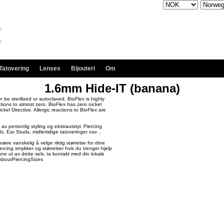
 Tatovering
Lenses
Bijouteri
Om
1.6mm Hide-IT (banana)
n be sterilized or autoclaved. BioFlex is highly
ctions to almost zero. BioFlex has zero nickel
kel Directive. Allergic reactions to BioFlex are
v personlig styling og ekstrautstyr. Piercing
, Ear Studs, midlertidige tatoveringer osv ..
re vanskelig å velge riktig størrelse for dine
rcing smykker og størrelser hvis du trenger hjelp
finne ut av dette selv, ta kontakt med din lokale
AboutPiercingSizes