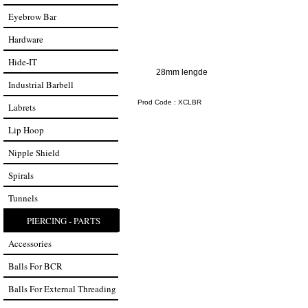
Eyebrow Bar
Hardware
Hide-IT
28mm lengde
Industrial Barbell
Prod Code :
XCLBR
Labrets
Lip Hoop
Nipple Shield
Spirals
Tunnels
PIERCING - PARTS
Accessories
Balls For BCR
Balls For External Threading