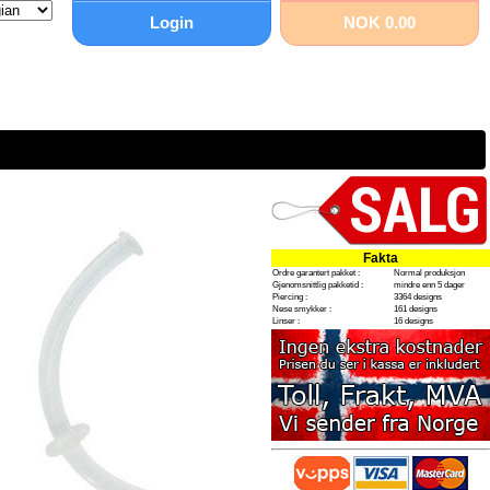
Login
NOK 0.00
Fakta
Ordre garantert pakket :
Normal produksjon
Gjenomsnittlig pakketid :
mindre enn 5 dager
Piercing :
3364 designs
Nese smykker :
161 designs
Linser :
16 designs