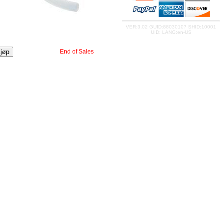
VER:
3.02
GUID:
88030107
SHID:
10001
UID:
LANG:
en-US
End of Sales